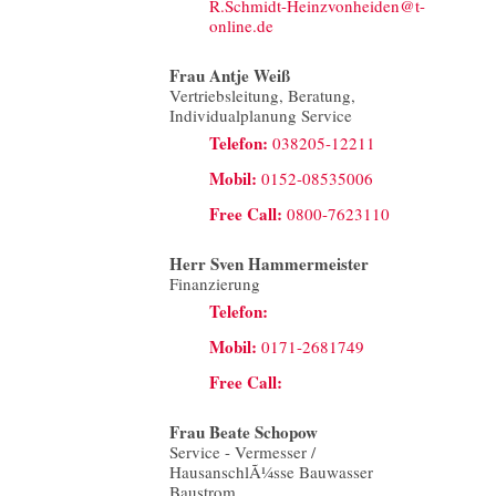
R.Schmidt-Heinzvonheiden@t-
online.de
Frau Antje Weiß
Vertriebsleitung, Beratung,
Individualplanung Service
Telefon:
038205-12211
Mobil:
0152-08535006
Free Call:
0800-7623110
Herr Sven Hammermeister
Finanzierung
Telefon:
Mobil:
0171-2681749
Free Call:
Frau Beate Schopow
Service - Vermesser /
HausanschlÃ¼sse Bauwasser
Baustrom