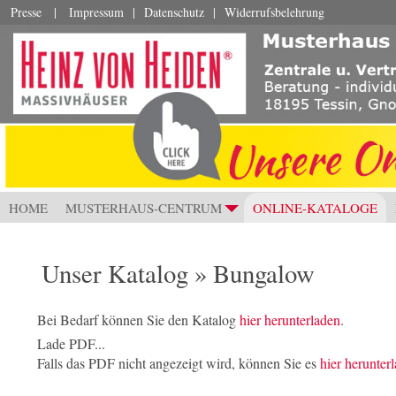
Presse
|
Impressum
|
Datenschutz
|
Widerrufsbelehrung
HOME
MUSTERHAUS-CENTRUM
ONLINE-KATALOGE
+
Unser Katalog » Bungalow
Bei Bedarf können Sie den Katalog
hier herunterladen
.
Lade PDF...
Falls das PDF nicht angezeigt wird, können Sie es
hier herunter